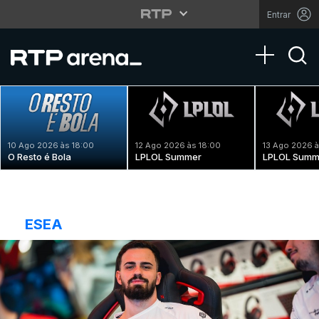
Entrar
Toggle na
10 Ago 2026 às 18:00
12 Ago 2026 às 18:00
13 Ago 2026 à
O Resto é Bola
LPLOL Summer
LPLOL Summ
ESEA