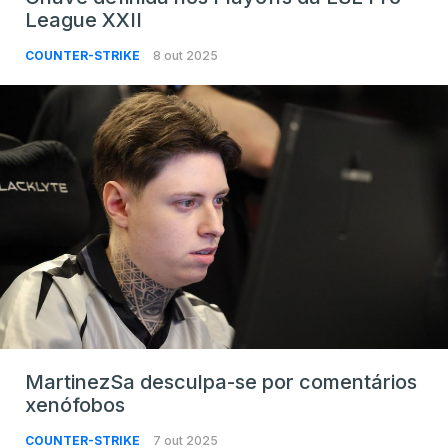
League XXII
COUNTER-STRIKE
8 out 2025
MartinezSa desculpa-se por comentários
xenófobos
COUNTER-STRIKE
7 out 2025