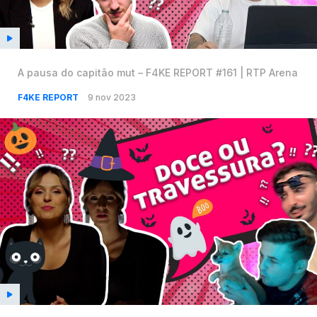
A pausa do capitão mut – F4KE REPORT #161 | RTP Arena
F4KE REPORT
9 nov 2023