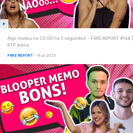
Algo mudou no CS:GO há 5 segundos! – F4KE REPORT #148 |
RTP Arena
F4KE REPORT
14 jul 2023