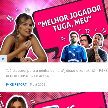
“Já disparei para a minha sombra”, disse o zorlak! 😂 – F4KE
REPORT #158 | RTP Arena
F4KE REPORT
5 out 2023