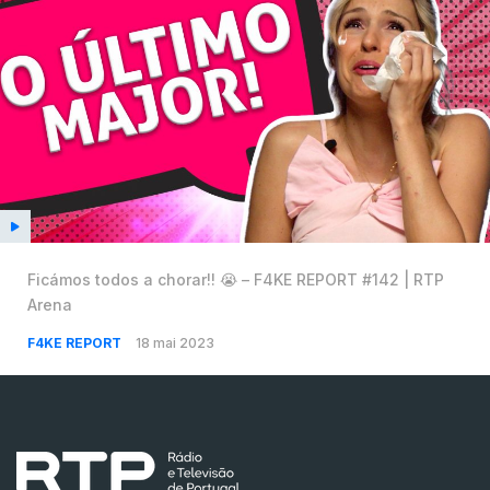
Ficámos todos a chorar!! 😭 – F4KE REPORT #142 | RTP
Arena
F4KE REPORT
18 mai 2023