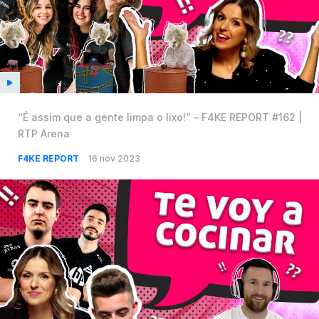
“É assim que a gente limpa o lixo!” – F4KE REPORT #162 |
RTP Arena
F4KE REPORT
16 nov 2023