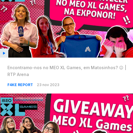
Encontramo-nos no MEO XL Games, em Matosinhos? 😉 |
RTP Arena
F4KE REPORT
23 nov 2023