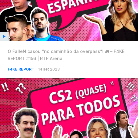
O FalleN casou “no caminhão da overpass”! 🚛 – F4KE
REPORT #156 | RTP Arena
F4KE REPORT
14 set 2023