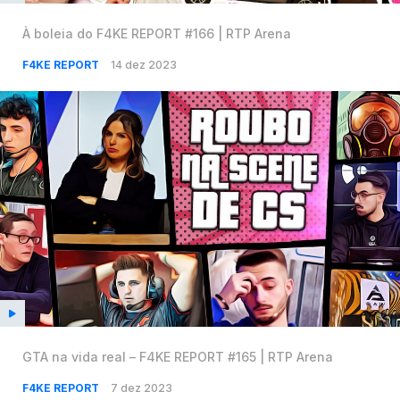
À boleia do F4KE REPORT #166 | RTP Arena
F4KE REPORT
14 dez 2023
GTA na vida real – F4KE REPORT #165 | RTP Arena
F4KE REPORT
7 dez 2023