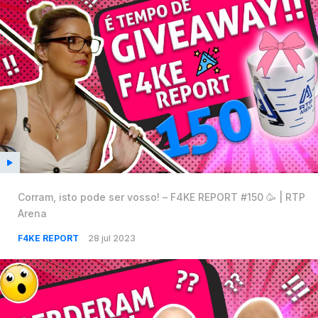
Corram, isto pode ser vosso! – F4KE REPORT #150 🥳 | RTP
Arena
F4KE REPORT
28 jul 2023