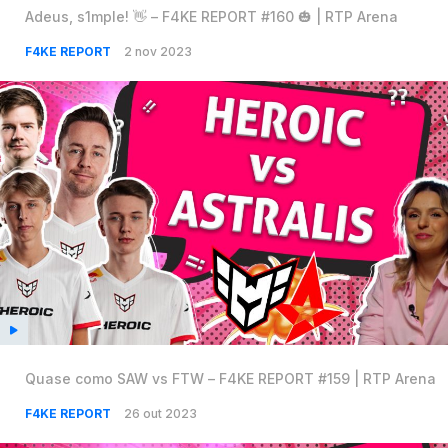
Adeus, s1mple! 👋 – F4KE REPORT #160 🎃 | RTP Arena
F4KE REPORT
2 nov 2023
Quase como SAW vs FTW – F4KE REPORT #159 | RTP Arena
F4KE REPORT
26 out 2023