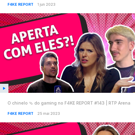
F4KE REPORT
1 jun 2023
O chinelo 🩴 do gaming no F4KE REPORT #143 | RTP Arena
F4KE REPORT
25 mai 2023