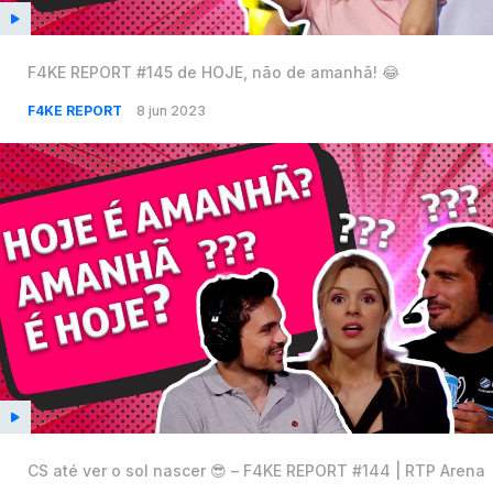
F4KE REPORT #145 de HOJE, não de amanhã! 😂
F4KE REPORT
8 jun 2023
CS até ver o sol nascer 😎 – F4KE REPORT #144 | RTP Arena