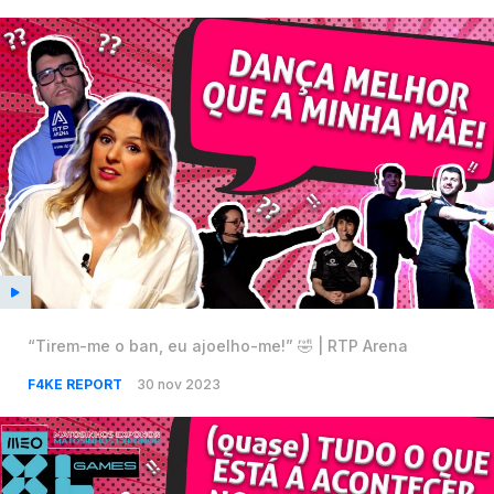
“Tirem-me o ban, eu ajoelho-me!” 🤣 | RTP Arena
F4KE REPORT
30 nov 2023