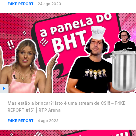
F4KE REPORT
24 ago 2023
Mas estão a brincar?! Isto é uma stream de CS!!! – F4KE
REPORT #151 | RTP Arena
F4KE REPORT
4 ago 2023