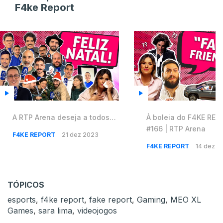
F4ke Report
A RTP Arena deseja a todos…
À boleia do F4KE RE
#166 | RTP Arena
F4KE REPORT
21 dez 2023
F4KE REPORT
14 dez 2
TÓPICOS
esports
,
f4ke report
,
fake report
,
Gaming
,
MEO XL
Games
,
sara lima
,
videojogos