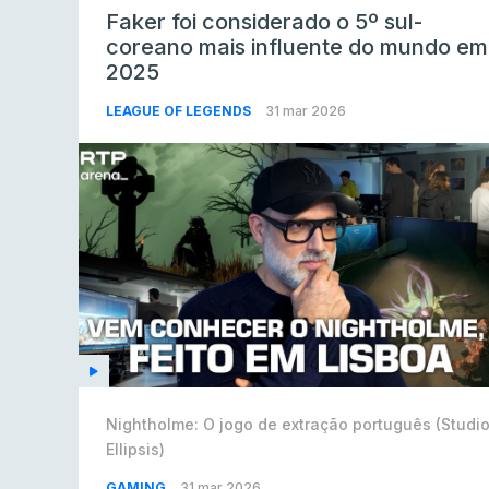
Faker foi considerado o 5º sul-
coreano mais influente do mundo em
2025
LEAGUE OF LEGENDS
31 mar 2026
Nightholme: O jogo de extração português (Studi
Ellipsis)
GAMING
31 mar 2026