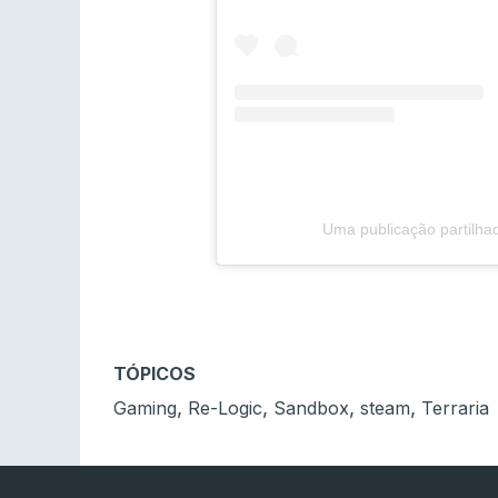
Uma publicação partilha
TÓPICOS
,
,
,
,
Gaming
Re-Logic
Sandbox
steam
Terraria