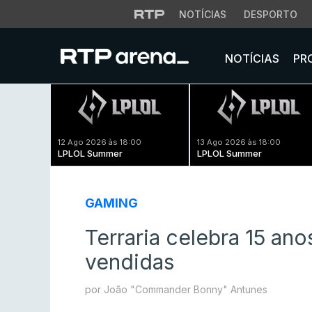
NOTÍCIAS
DESPORTO
NOTÍCIAS
PR
12 Ago 2026 às 18:00
13 Ago 2026 às 18:00
LPLOL Summer
LPLOL Summer
GAMING
Terraria celebra 15 an
vendidas
por João "Commander Bonny" Antunes