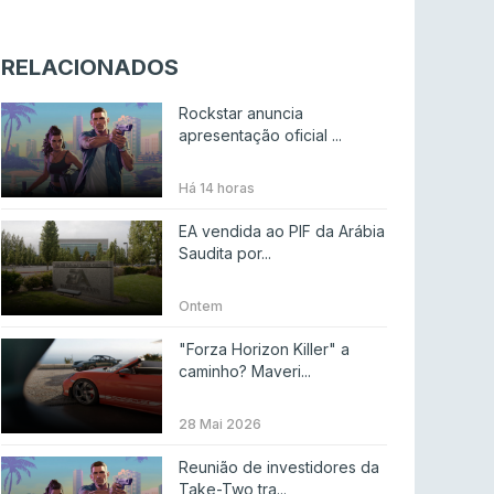
Riot Games simplifica regras para torneios
comunitários de League of Legends
RELACIONADOS
LEAGUE OF LEGENDS
4 ago 2026
Rockstar anuncia
Twitch e Amazon planeiam usar transmissões
apresentação oficial ...
para treinar IA
ENTRETENIMENTO
3 ago 2026
Há 14 horas
Códigos para ícones clássicos gratuitos no
EA vendida ao PIF da Arábia
League of Legends [agosto 2026]
Saudita por...
LEAGUE OF LEGENDS
3 ago 2026
Ontem
MOUZ surpreende Spirit para vencer BLAST
"Forza Horizon Killer" a
Bounty
caminho? Maveri...
COUNTER-STRIKE
2 ago 2026
28 Mai 2026
Setembro recheado de LANs em Portugal
Reunião de investidores da
COUNTER-STRIKE
1 ago 2026
Take-Two tra...