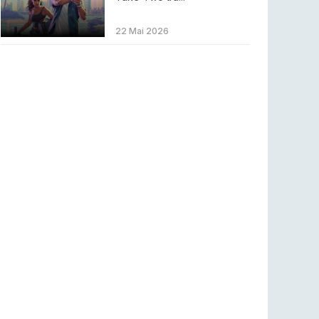
Betclic renova parceria com a RTP Arena para
a época 2026/27
22 Mai 2026
RTP ARENA
23 jul 2026
BLAST Bounty S2 na RTP Arena: Regressa o
melhor Counter-Strike
COUNTER-STRIKE
18 jul 2026
Wuant assina “The One”: O novo hino oficial
da LPLOL
LEAGUE OF LEGENDS
16 jul 2026
Roman Imperium Cup VIII abre inscrições com
SAW e Luminosity na lista
COUNTER-STRIKE
16 jul 2026