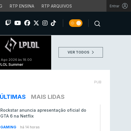
G
RTP ENSINA
RTP ARQUIVOS
Entrar
VER TODOS
 Ago 2026 às 18:00
PLOL Summer
PUB
ÚLTIMAS
MAIS LIDAS
Rockstar anuncia apresentação oficial do
GTA 6 na Netflix
GAMING
há 14 horas