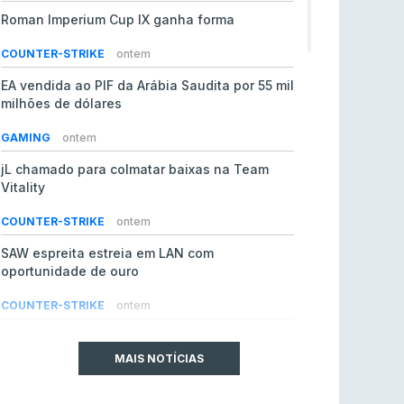
Roman Imperium Cup IX ganha forma
COUNTER-STRIKE
ontem
EA vendida ao PIF da Arábia Saudita por 55 mil
milhões de dólares
GAMING
ontem
jL chamado para colmatar baixas na Team
Vitality
COUNTER-STRIKE
ontem
SAW espreita estreia em LAN com
oportunidade de ouro
COUNTER-STRIKE
ontem
Era em risco? Vitality continua a cair no VRS
do Counter-Strike 2
MAIS NOTÍCIAS
COUNTER-STRIKE
ontem