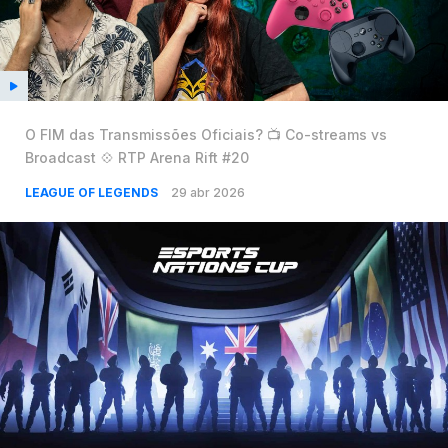
O FIM das Transmissões Oficiais? 📺 Co-streams vs
Broadcast 💠 RTP Arena Rift #20
LEAGUE OF LEGENDS
29 abr 2026