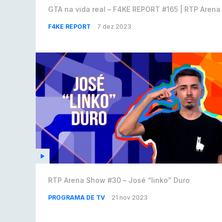
GTA na vida real – F4KE REPORT #165 | RTP Arena
F4KE REPORT
7 dez 2023
RTP Arena Show #30 – José “linko” Duro
PROGRAMA DE TV
21 nov 2023