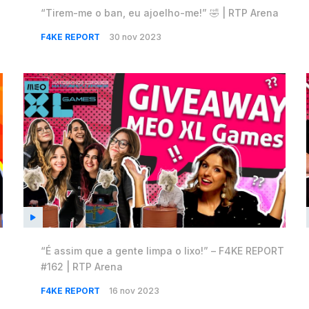
“Tirem-me o ban, eu ajoelho-me!” 🤣 | RTP Arena
F4KE REPORT
30 nov 2023
“É assim que a gente limpa o lixo!” – F4KE REPORT
#162 | RTP Arena
F4KE REPORT
16 nov 2023