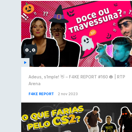
Adeus, s1mple! 👋 – F4KE REPORT #160 🎃 | RTP
Arena
F4KE REPORT
2 nov 2023