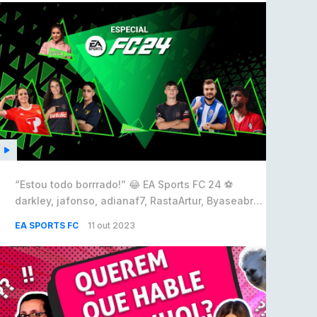
“Estou todo borrrado!” 😂 EA Sports FC 24 ⚽
darkley, jafonso, adianaf7, RastaArtur, Byaseabra
& FRITZ
EA SPORTS FC
11 out 2023