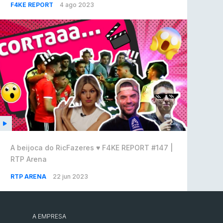
F4KE REPORT
4 ago 2023
A beijoca do RicFazeres ♥️ F4KE REPORT #147 |
RTP Arena
RTP ARENA
22 jun 2023
A EMPRESA