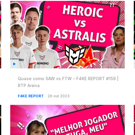
Quase como SAW vs FTW – F4KE REPORT #159 |
RTP Arena
F4KE REPORT
26 out 2023