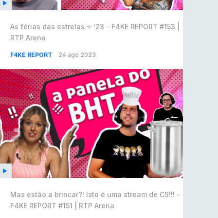
As férias das estrelas ⭐️ ’23 – F4KE REPORT #153 |
RTP Arena
F4KE REPORT
24 ago 2023
Mas estão a brincar?! Isto é uma stream de CS!!! –
F4KE REPORT #151 | RTP Arena