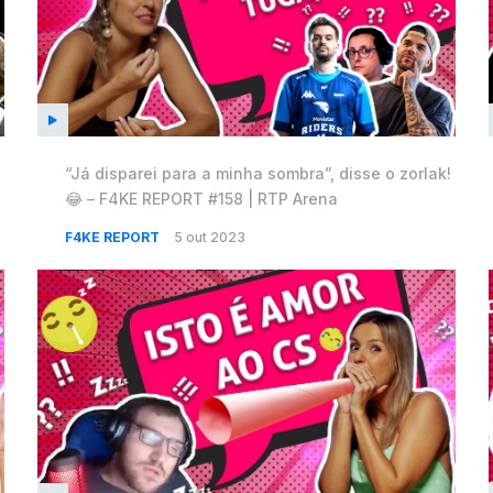
“Já disparei para a minha sombra”, disse o zorlak!
😂 – F4KE REPORT #158 | RTP Arena
F4KE REPORT
5 out 2023