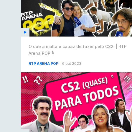
O que a malta é capaz de fazer pelo CS2! | RTP
Arena POP 🎙️
RTP ARENA POP
6 out 2023