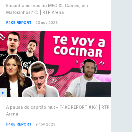
Encontramo-nos no MEO XL Games, em
Matosinhos? 😉 | RTP Arena
F4KE REPORT
23 nov 2023
A pausa do capitão mut – F4KE REPORT #161 | RTP
Arena
F4KE REPORT
9 nov 2023