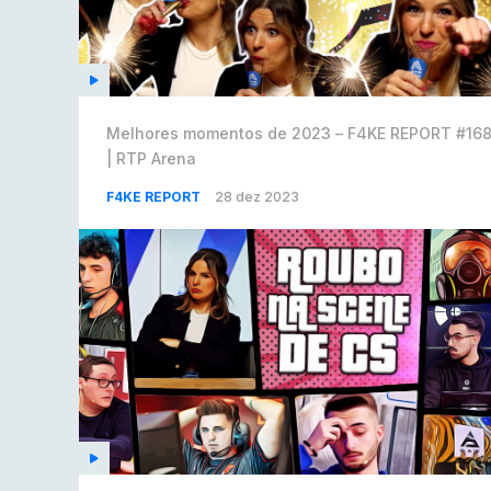
Melhores momentos de 2023 – F4KE REPORT #16
| RTP Arena
F4KE REPORT
28 dez 2023