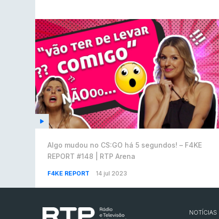
Algo mudou no CS:GO há 5 segundos! – F4KE
REPORT #148 | RTP Arena
F4KE REPORT
14 jul 2023
NOTÍCIAS