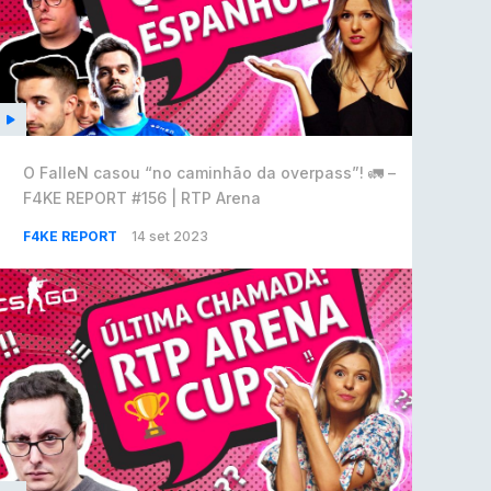
O FalleN casou “no caminhão da overpass”! 🚛 –
F4KE REPORT #156 | RTP Arena
F4KE REPORT
14 set 2023