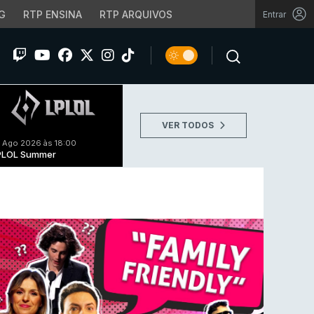
G
RTP ENSINA
RTP ARQUIVOS
Entrar
VER TODOS
 Ago 2026 às 18:00
PLOL Summer