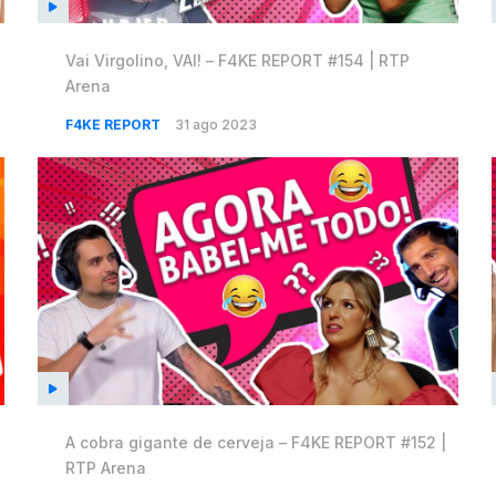
Vai Virgolino, VAI! – F4KE REPORT #154 | RTP
Arena
F4KE REPORT
31 ago 2023
A cobra gigante de cerveja – F4KE REPORT #152 |
RTP Arena