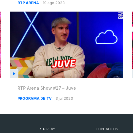
RTP ARENA
19 ago 2023
RTP Arena Show #27 – Juve
PROGRAMA DE TV
3 jul 2023
RTP PLAY
CONTACTOS