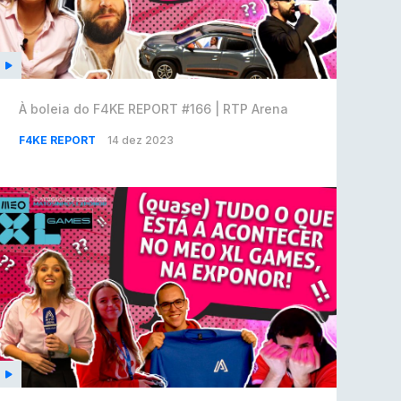
À boleia do F4KE REPORT #166 | RTP Arena
F4KE REPORT
14 dez 2023