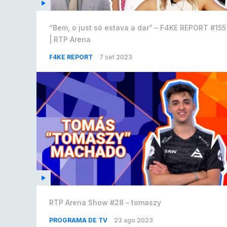
“Bem, o just só estava a dar” – F4KE REPORT #155
| RTP Arena
F4KE REPORT
7 set 2023
RTP Arena Show #28 – tomaszy
PROGRAMA DE TV
23 ago 2023