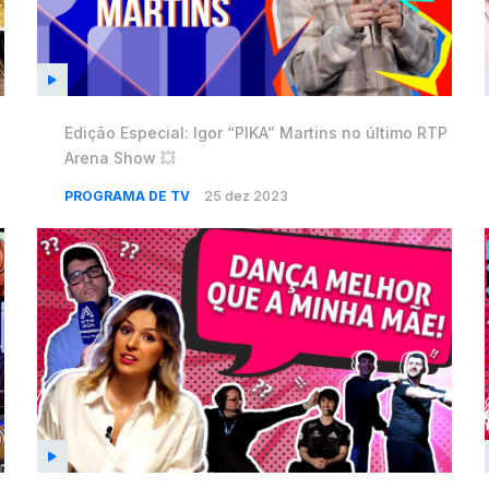
8
Edição Especial: Igor “PIKA” Martins no último RTP
Arena Show 💥
PROGRAMA DE TV
25 dez 2023