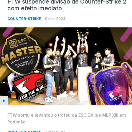
FTW suspende divisão de Counter-Strike 2
com efeito imediato
COUNTER-STRIKE
9 mar 2024
FTW sorriu e levantou o troféu da ESC Online MLP XIII em
Portimão