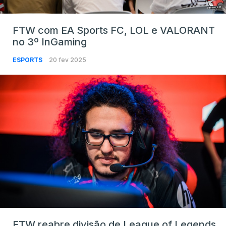
FTW com EA Sports FC, LOL e VALORANT
no 3º InGaming
ESPORTS
20 fev 2025
FTW reabre divisão de League of Legends