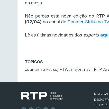
da mesa.
Não percas esta nova edição do RTP
(02/04)
no canal de
Counter-Strike na T
Lê as últimas novidades dos
esports
aqu
TÓPICOS
,
,
,
,
,
counter strike
cs
FTW
major
navi
RTP Ar
NOTÍCIAS
DESPORT
TELEVISÃ