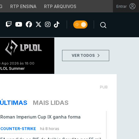
G
RTP ENSINA
RTP ARQUIVOS
Entrar
VER TODOS
 Ago 2026 às 18:00
PLOL Summer
PUB
ÚLTIMAS
MAIS LIDAS
Roman Imperium Cup IX ganha forma
COUNTER-STRIKE
há 8 horas