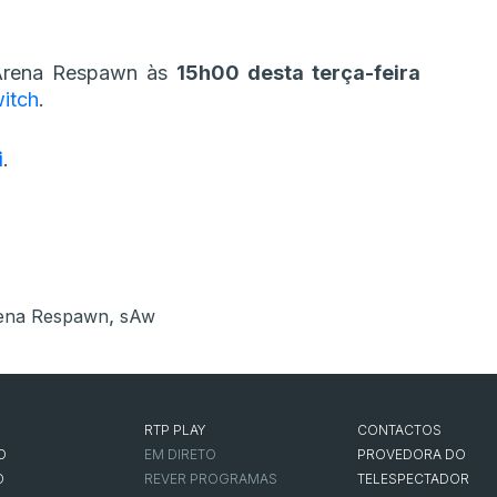
 Arena Respawn às
15h00 desta terça-feira
witch
.
i
.
,
ena Respawn
sAw
RTP PLAY
CONTACTOS
O
EM DIRETO
PROVEDORA DO
O
REVER PROGRAMAS
TELESPECTADOR