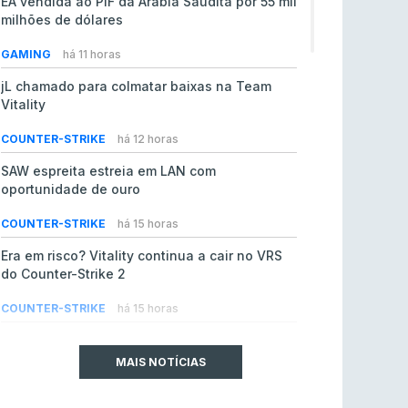
EA vendida ao PIF da Arábia Saudita por 55 mil
milhões de dólares
GAMING
há 11 horas
jL chamado para colmatar baixas na Team
Vitality
COUNTER-STRIKE
há 12 horas
SAW espreita estreia em LAN com
oportunidade de ouro
COUNTER-STRIKE
há 15 horas
Era em risco? Vitality continua a cair no VRS
do Counter-Strike 2
COUNTER-STRIKE
há 15 horas
Riot Games simplifica regras para torneios
comunitários de League of Legends
MAIS NOTÍCIAS
LEAGUE OF LEGENDS
ontem