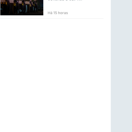
BLAST Bounty S2 na RTP Arena: Regressa o
melhor Counter-Strike
Há 15 horas
COUNTER-STRIKE
18 jul 2026
Wuant assina “The One”: O novo hino oficial
da LPLOL
LEAGUE OF LEGENDS
16 jul 2026
Roman Imperium Cup VIII abre inscrições com
SAW e Luminosity na lista
COUNTER-STRIKE
16 jul 2026
arrozdoce regressa ao mercado como jogador
livre
COUNTER-STRIKE
16 jul 2026