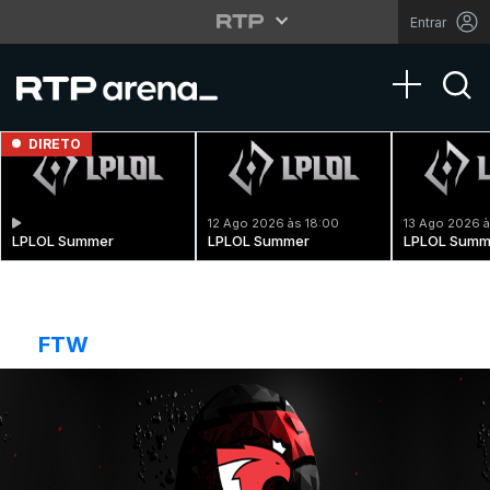
Entrar
Toggle na
DIRETO
12 Ago 2026 às 18:00
13 Ago 2026 à
LPLOL Summer
LPLOL Summer
LPLOL Summ
FTW