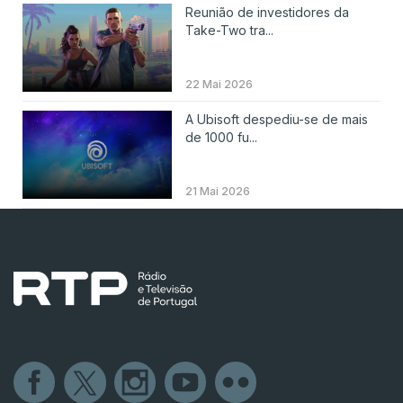
Reunião de investidores da
Take-Two tra...
22 Mai 2026
A Ubisoft despediu-se de mais
de 1000 fu...
21 Mai 2026