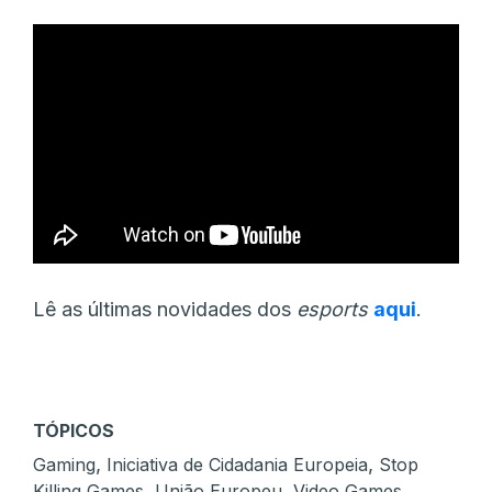
Lê as últimas novidades dos
esports
aqui
.
TÓPICOS
,
,
Gaming
Iniciativa de Cidadania Europeia
Stop
,
,
Killing Games
União Europeu
Video Games