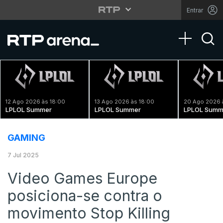
Entrar
Toggle na
12 Ago 2026 às 18:00
13 Ago 2026 às 18:00
20 Ago 2026 
LPLOL Summer
LPLOL Summer
LPLOL Summ
GAMING
7 Jul 2025
Video Games Europe
posiciona-se contra o
movimento Stop Killing