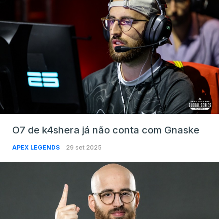
O7 de k4shera já não conta com Gnaske
APEX LEGENDS
29 set 2025