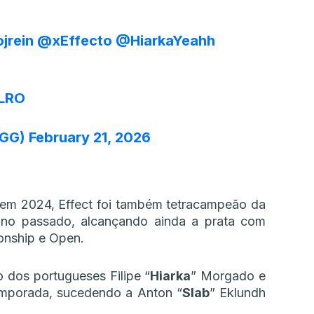
jrein
@xEffecto
@HiarkaYeahh
SLRO
_GG)
February 21, 2026
em 2024, Effect foi também tetracampeão da
no passado, alcançando ainda a prata com
nship e Open.
 dos portugueses Filipe “
Hiarka
” Morgado e
emporada, sucedendo a Anton “
Slab
” Eklundh