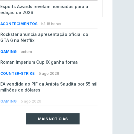
Esports Awards revelam nomeados para a
edição de 2026
ACONTECIMENTOS
há 18 horas
Rockstar anuncia apresentação oficial do
GTA 6 na Netflix
GAMING
ontem
Roman Imperium Cup IX ganha forma
COUNTER-STRIKE
5 ago 2026
EA vendida ao PIF da Arábia Saudita por 55 mil
milhões de dólares
GAMING
5 ago 2026
jL chamado para colmatar baixas na Team
Vitality
MAIS NOTÍCIAS
COUNTER-STRIKE
5 ago 2026