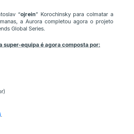
toslav “
ojrein
” Korochinsky para colmatar a
emanas, a Aurora completou agora o projeto
ends Global Series.
 a super-equipa é agora composta por:
or)
i
.