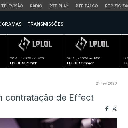
TELEVISÃO
RÁDIO
RTP PLAY
RTP PALCO
RTP ZIG ZA
OGRAMAS
TRANSMISSÕES
20 Ago 2026 às 18:00
26 Ago 2026 às 18:00
27
LPLOL Summer
LPLOL Summer
L
21 Fev 2026
 contratação de Effect