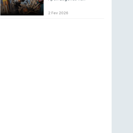
LEAGUE OF LEGENDS
3 ago 2026
MOUZ surpreende Spirit para vencer BLAST
2 Fev 2026
Bounty
COUNTER-STRIKE
2 ago 2026
Setembro recheado de LANs em Portugal
COUNTER-STRIKE
1 ago 2026
Betclic renova parceria com a RTP Arena para
a época 2026/27
RTP ARENA
23 jul 2026
BLAST Bounty S2 na RTP Arena: Regressa o
melhor Counter-Strike
COUNTER-STRIKE
18 jul 2026