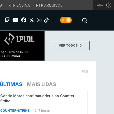
G
RTP ENSINA
RTP ARQUIVOS
Entrar
VER TODOS
 Ago 2026 às 18:00
PLOL Summer
PUB
ÚLTIMAS
MAIS LIDAS
Gentle Mates confirma adeus ao Counter-
Strike
COUNTER-STRIKE
há 17 horas