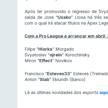
Após ter promovido o regresso de Svya
saída de Jose “
Uxako
” Llosa há três s
com o qual irá atacar títulos na Apex Leg
Com a Pro League a arrancar em abril,
Filipe “
Hiarka
” Morgado
Svyatoslav “
ojrein
” Korochinsky
Miron “
Effect
” Novikov
Francisco “
Esteves33
” Esteves (Treinad
Anton “
Slab
” Eklundh (Banco)
Lê as últimas novidades dos
esports
aqu