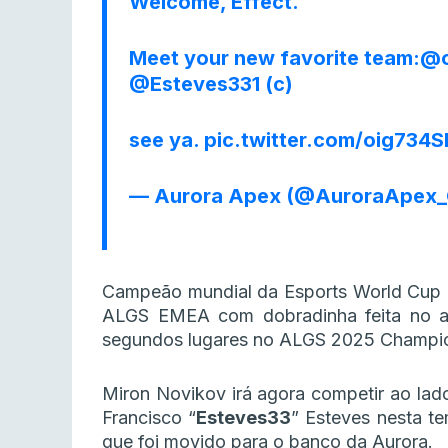
Welcome, Effect.
Meet your new favorite team:
@o
@Esteves331
(c)
see ya.
pic.twitter.com/oig734
— Aurora Apex (@AuroraApex
Campeão mundial da Esports World Cup 
ALGS EMEA com dobradinha feita no a
segundos lugares no ALGS 2025 Champio
Miron Novikov irá agora competir ao lado
Francisco “
Esteves33
” Esteves nesta t
que foi movido para o banco da Aurora.