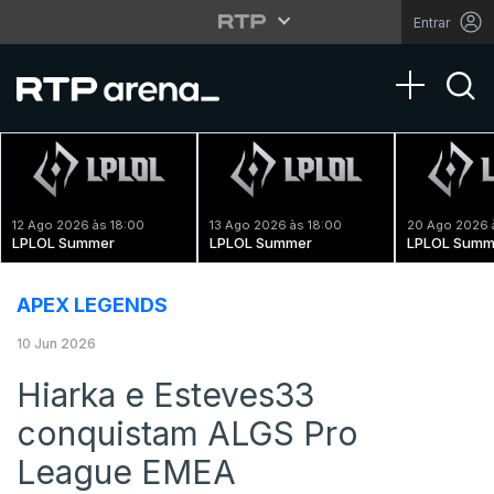
Entrar
Toggle na
12 Ago 2026 às 18:00
13 Ago 2026 às 18:00
20 Ago 2026 
LPLOL Summer
LPLOL Summer
LPLOL Summ
APEX LEGENDS
10 Jun 2026
Hiarka e Esteves33
conquistam ALGS Pro
League EMEA