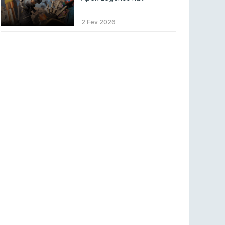
BLAST Bounty S2 na RTP Arena: Regressa o
melhor Counter-Strike
2 Fev 2026
COUNTER-STRIKE
18 jul 2026
Wuant assina “The One”: O novo hino oficial
da LPLOL
LEAGUE OF LEGENDS
16 jul 2026
Roman Imperium Cup VIII abre inscrições com
SAW e Luminosity na lista
COUNTER-STRIKE
16 jul 2026
arrozdoce regressa ao mercado como jogador
livre
COUNTER-STRIKE
16 jul 2026