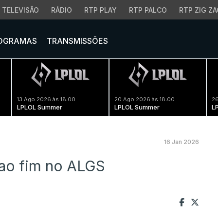
TELEVISÃO
RÁDIO
RTP PLAY
RTP PALCO
RTP ZIG ZA
OGRAMAS
TRANSMISSÕES
13 Ago 2026 às 18:00
20 Ago 2026 às 18:00
26
LPLOL Summer
LPLOL Summer
L
16 Jan 2026
ao fim no ALGS