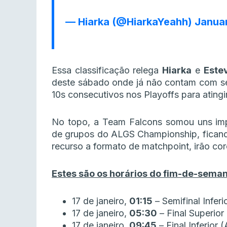
— Hiarka (@HiarkaYeahh)
Januar
Essa classificação relega
Hiarka
e
Este
deste sábado onde já não contam com se
10s consecutivos nos Playoffs para atingi
No topo, a Team Falcons somou uns imp
de grupos do ALGS Championship, ficand
recurso a formato de matchpoint, irão co
Estes são os horários do fim-de-seman
17 de janeiro,
01:15
– Semifinal Inferi
17 de janeiro,
05:30
– Final Superior
17 de janeiro,
09:45
– Final Inferior 