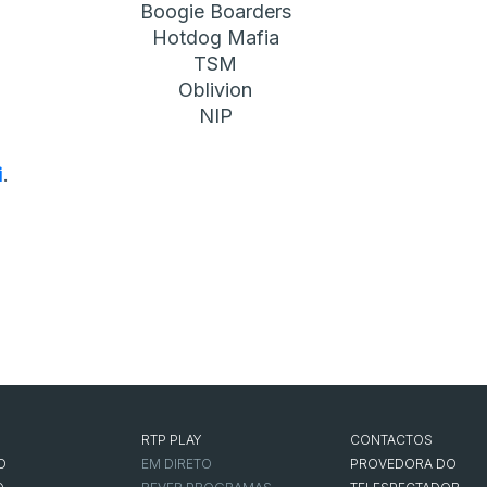
Boogie Boarders
Hotdog Mafia
TSM
Oblivion
NIP
i
.
RTP PLAY
CONTACTOS
O
EM DIRETO
PROVEDORA DO