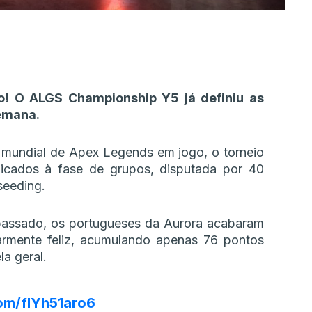
o! O ALGS Championship Y5 já definiu as
semana.
 mundial de Apex Legends em jogo, o torneio
dicados à fase de grupos, disputada por 40
seeding.
 passado, os portugueses da Aurora acabaram
larmente feliz, acumulando apenas 76 pontos
a geral.
com/fIYh51aro6