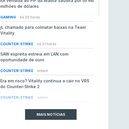
EA vendida ao PIF da Arábia Saudita por 55 mil
milhões de dólares
GAMING
há 20 horas
jL chamado para colmatar baixas na Team
Vitality
COUNTER-STRIKE
há 21 horas
SAW espreita estreia em LAN com
oportunidade de ouro
COUNTER-STRIKE
ontem
Era em risco? Vitality continua a cair no VRS
do Counter-Strike 2
COUNTER-STRIKE
ontem
Riot Games simplifica regras para torneios
comunitários de League of Legends
MAIS NOTÍCIAS
LEAGUE OF LEGENDS
4 ago 2026