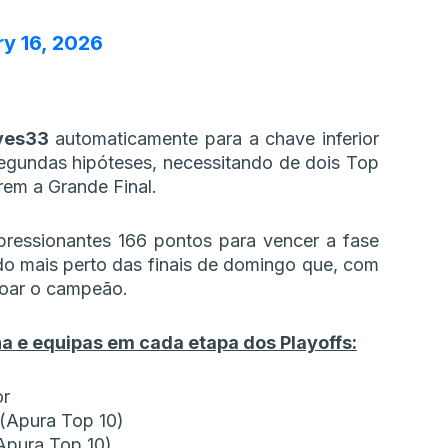
y 16, 2026
ves33
automaticamente para a chave inferior
gundas hipóteses, necessitando de dois Top
rem a Grande Final.
ressionantes 166 pontos para vencer a fase
o mais perto das finais de domingo que, com
roar o campeão.
a e equipas em cada etapa dos Playoffs:
or
 (Apura Top 10)
(Apura Top 10)