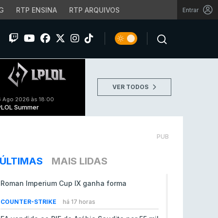
G
RTP ENSINA
RTP ARQUIVOS
Entrar
VER TODOS
 Ago 2026 às 18:00
PLOL Summer
PUB
ÚLTIMAS
MAIS LIDAS
Roman Imperium Cup IX ganha forma
COUNTER-STRIKE
há 17 horas