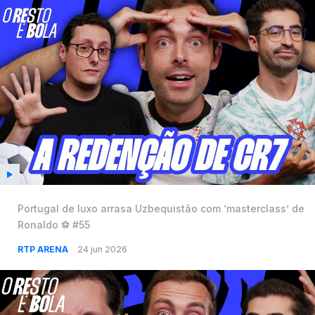
Portugal de luxo arrasa Uzbequistão com ‘masterclass’ de
Ronaldo ⚽️ #55
RTP ARENA
24 jun 2026