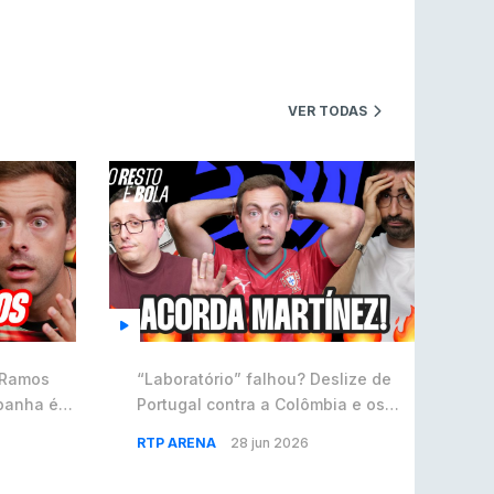
Riot Games simplifica regras para torneios
comunitários de League of Legends
LEAGUE OF LEGENDS
4 ago 2026
VER TODAS
Twitch e Amazon planeiam usar transmissões
para treinar IA
ENTRETENIMENTO
3 ago 2026
Códigos para ícones clássicos gratuitos no
League of Legends [agosto 2026]
LEAGUE OF LEGENDS
3 ago 2026
MOUZ surpreende Spirit para vencer BLAST
Bounty
e Ramos
“Laboratório” falhou? Deslize de
COUNTER-STRIKE
2 ago 2026
panha é o
Portugal contra a Colômbia e os
️ #57
sinais para os playoffs do Mundial
Setembro recheado de LANs em Portugal
RTP ARENA
28 jun 2026
⚽️ #56
COUNTER-STRIKE
1 ago 2026