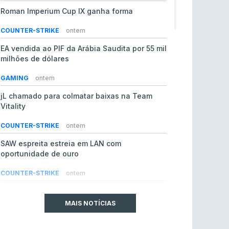
Roman Imperium Cup IX ganha forma
COUNTER-STRIKE
ontem
EA vendida ao PIF da Arábia Saudita por 55 mil
milhões de dólares
GAMING
ontem
jL chamado para colmatar baixas na Team
Vitality
COUNTER-STRIKE
ontem
SAW espreita estreia em LAN com
oportunidade de ouro
COUNTER-STRIKE
ontem
Era em risco? Vitality continua a cair no VRS
do Counter-Strike 2
MAIS NOTÍCIAS
COUNTER-STRIKE
ontem