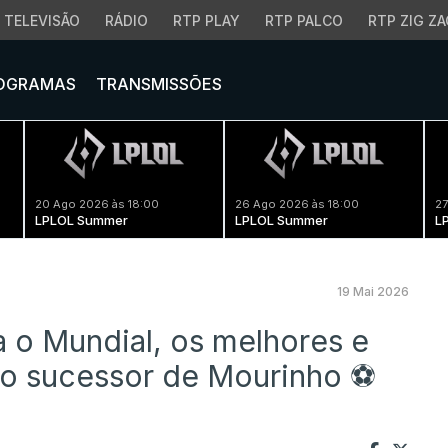
TELEVISÃO
RÁDIO
RTP PLAY
RTP PALCO
RTP ZIG ZA
OGRAMAS
TRANSMISSÕES
20 Ago 2026 às 18:00
26 Ago 2026 às 18:00
27
LPLOL Summer
LPLOL Summer
L
19 Mai 2026
 o Mundial, os melhores e
 o sucessor de Mourinho ⚽️