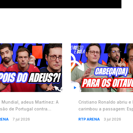
 Mundial, adeus Martínez: A
Cristiano Ronaldo abriu 
são de Portugal contra
carimbou a passagem: Es
a e o fim (?) de CR7 ⚽️ #58
próximo alvo no Mundial ⚽
RENA
7 jul 2026
RTP ARENA
3 jul 2026