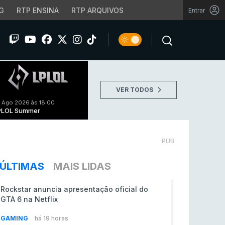
G
RTP ENSINA
RTP ARQUIVOS
Entrar
VER TODOS
 Ago 2026 às 18:00
PLOL Summer
PUB
ÚLTIMAS
MAIS LIDAS
Rockstar anuncia apresentação oficial do
GTA 6 na Netflix
GAMING
há 19 horas