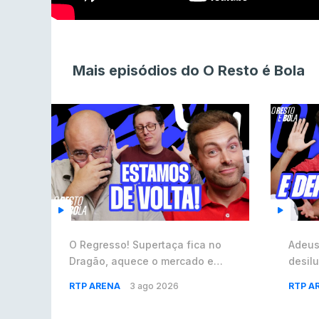
Mais episódios do O Resto é Bola
O Regresso! Supertaça fica no
Adeus
Dragão, aquece o mercado e
desilu
corrida de Benfica e Braga à
Espanh
RTP ARENA
3 ago 2026
RTP A
Europa ⚽️ #59