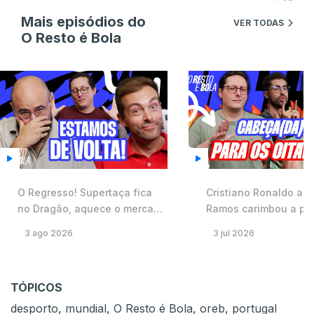
Mais episódios do
VER TODAS
O Resto é Bola
O Regresso! Supertaça fica
Cristiano Ronaldo abr
no Dragão, aquece o mercado
Ramos carimbou a pa
e corrida de Benfica e Braga à
Espanha é o próximo 
3 ago 2026
3 jul 2026
Europa ⚽️ #59
Mundial ⚽️ #57
TÓPICOS
desporto
,
mundial
,
O Resto é Bola
,
oreb
,
portugal