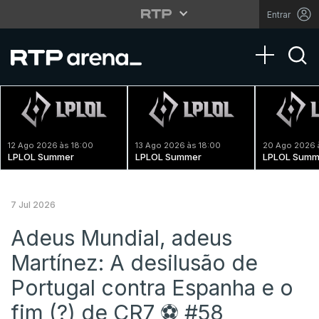
Entrar
Toggle na
12 Ago 2026 às 18:00
13 Ago 2026 às 18:00
20 Ago 2026 
LPLOL Summer
LPLOL Summer
LPLOL Summ
7 Jul 2026
Adeus Mundial, adeus
Martínez: A desilusão de
Portugal contra Espanha e o
fim (?) de CR7 ⚽️ #58