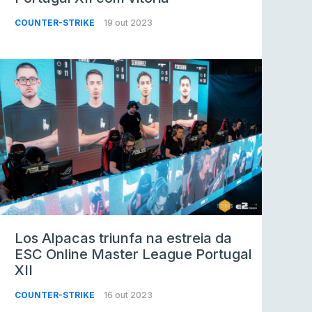
COUNTER-STRIKE
19 out 2023
Los Alpacas triunfa na estreia da
ESC Online Master League Portugal
XII
COUNTER-STRIKE
16 out 2023