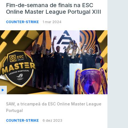
Fim-de-semana de finais na ESC
Online Master League Portugal XIII
COUNTER-STRIKE
1 mar 2024
SAW, a tricampeã da ESC Online Master League
Portugal
COUNTER-STRIKE
6 dez 2023