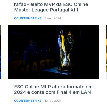
rafaxF eleito MVP da ESC Online
Master League Portugal XIII
COUNTER-STRIKE
3 mar 2024
ESC Online MLP altera formato em
2024 e conta com Final 4 em LAN
COUNTER-STRIKE
13 fev 2024