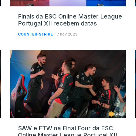
Finais da ESC Online Master League
Portugal XII recebem datas
COUNTER-STRIKE
7 nov 2023
SAW e FTW na Final Four da ESC
Online Master League Portugal XII