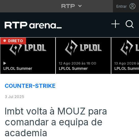
Entrar
Toggle na
DIRETO
12 Ago 2026 às 18:00
13 Ago 2026 à
LPLOL Summer
LPLOL Summer
LPLOL Summ
COUNTER-STRIKE
3 Jul 2025
lmbt volta à MOUZ para
comandar a equipa de
academia