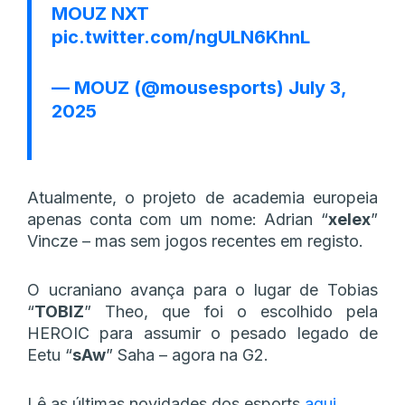
MOUZ NXT
pic.twitter.com/ngULN6KhnL
— MOUZ (@mousesports)
July 3,
2025
Atualmente, o projeto de academia europeia
apenas conta com um nome: Adrian “
xelex
”
Vincze – mas sem jogos recentes em registo.
O ucraniano avança para o lugar de Tobias
“
TOBIZ
” Theo, que foi o escolhido pela
HEROIC para assumir o pesado legado de
Eetu “
sAw
” Saha – agora na G2.
Lê as últimas novidades dos esports
aqui
.