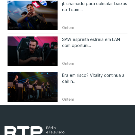
jL chamado para colmatar baixas
na Team ...
Ontem
SAW espreita estreia em LAN
com oportuni...
Ontem
Era em risco? Vitality continua a
cair n...
Ontem