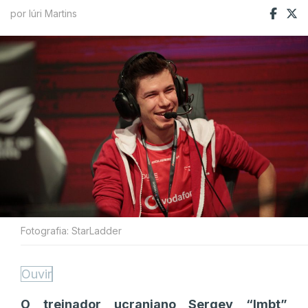
por Iúri Martins
Fotografia: StarLadder
Ouvir
O treinador ucraniano Sergey “⁠lmbt⁠”