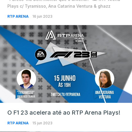
Plays c/ Tyramisso, Ana Catarina Ventura & ghazz
RTP ARENA
16 jun 2023
O F1 23 acelera até ao RTP Arena Plays!
RTP ARENA
15 jun 2023