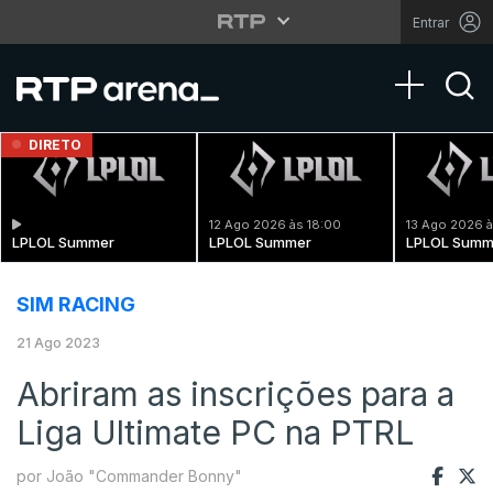
Entrar
Toggle na
DIRETO
12 Ago 2026 às 18:00
13 Ago 2026 à
LPLOL Summer
LPLOL Summer
LPLOL Summ
SIM RACING
21 Ago 2023
Abriram as inscrições para a
Liga Ultimate PC na PTRL
por João "Commander Bonny"