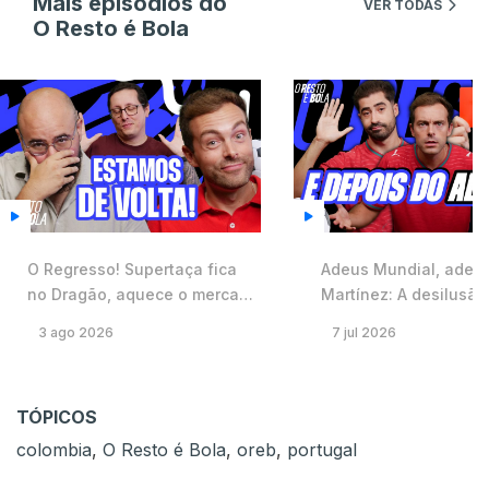
Mais episódios do
VER TODAS
O Resto é Bola
O Regresso! Supertaça fica
Adeus Mundial, adeu
no Dragão, aquece o mercado
Martínez: A desilusão
e corrida de Benfica e Braga à
Portugal contra Espa
3 ago 2026
7 jul 2026
Europa ⚽️ #59
fim (?) de CR7 ⚽️ #58
TÓPICOS
colombia
,
O Resto é Bola
,
oreb
,
portugal