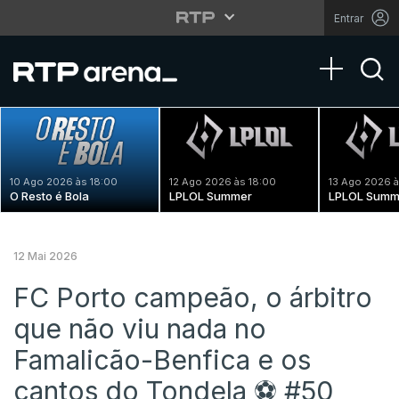
Entrar
Toggle na
10 Ago 2026 às 18:00
12 Ago 2026 às 18:00
13 Ago 2026 à
O Resto é Bola
LPLOL Summer
LPLOL Summ
12 Mai 2026
FC Porto campeão, o árbitro
que não viu nada no
Famalicão-Benfica e os
cantos do Tondela ⚽️ #50