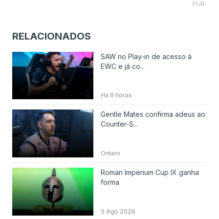
PUB
RELACIONADOS
SAW no Play-in de acesso à
EWC e já co...
Há 6 horas
Gentle Mates confirma adeus ao
Counter-S...
Ontem
Roman Imperium Cup IX ganha
forma
5 Ago 2026