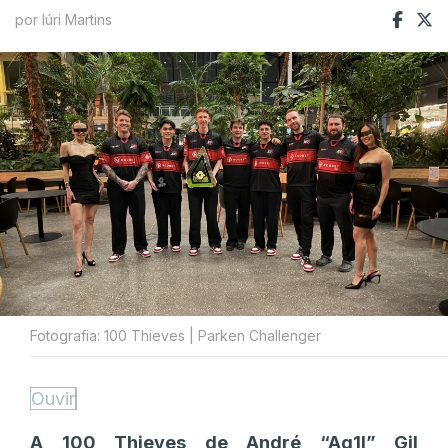
por Iúri Martins
Fotografia: 100 Thieves | Parken Challenger
Ouvir
A 100 Thieves de André “Ag1l” Gil