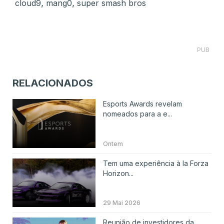
,
,
cloud9
mang0
super smash bros
PUB
RELACIONADOS
Esports Awards revelam
nomeados para a e...
Ontem
Tem uma experiência à la Forza
Horizon...
29 Mai 2026
Reunião de investidores da