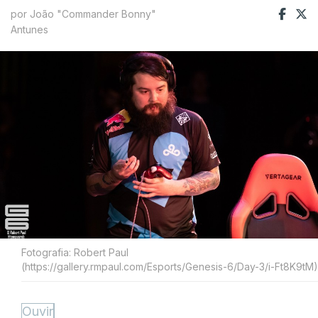
por João "Commander Bonny"
Antunes
Fotografia: Robert Paul
(https://gallery.rmpaul.com/Esports/Genesis-6/Day-3/i-Ft8K9tM)
Ouvir