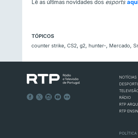
Lê as últimas novidades dos
esports
aqu
TÓPICOS
,
,
,
,
,
counter strike
CS2
g2
hunter-
Mercado
S
NOTÍCIAS
DESPORT
TELEVISÃ
RÁDIO
RTP ARQU
RTP ENSI
POLÍTICA