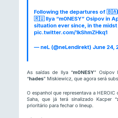
Following the departures of 🇧
🇷🇺 Ilya “m0NESY” Osipov in Apri
situation ever since, in the mids
pic.twitter.com/1kShmZHkq1
— neL (@neLendirekt)
June 24, 
As saídas de Ilya “⁠
m0NESY⁠
” Osipov 
“⁠
hades⁠
” Miskiewicz, que agora será subst
O espanhol que representava a HEROIC c
Saha, que já terá sinalizado Kacper “⁠
prioritário para fechar o lineup.