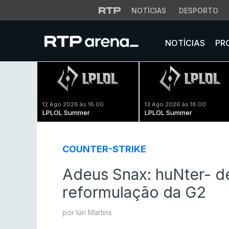
NOTÍCIAS
DESPORTO
NOTÍCIAS
PR
12 Ago 2026 às 18:00
13 Ago 2026 às 18:00
LPLOL Summer
LPLOL Summer
COUNTER-STRIKE
Adeus Snax: huNter- d
reformulação da G2
por Iúri Martins