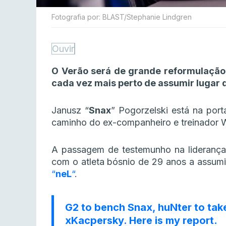
Fotografia por: BLAST/Stephanie Lindgren
Ouvir
O Verão será de grande reformulação
cada vez mais perto de assumir lugar d
Janusz “⁠
Snax⁠
” Pogorzelski está na por
caminho do ex-companheiro e treinador Wi
A passagem de testemunho na liderança 
com o atleta bósnio de 29 anos a assumi
“
neL
“
.
G2 to bench Snax, huNter to take 
xKacpersky. Here is my report.