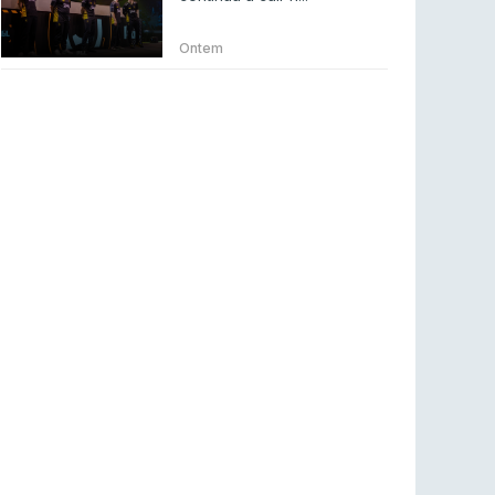
Betclic renova parceria com a RTP Arena para
a época 2026/27
Ontem
RTP ARENA
23 jul 2026
BLAST Bounty S2 na RTP Arena: Regressa o
melhor Counter-Strike
COUNTER-STRIKE
18 jul 2026
Wuant assina “The One”: O novo hino oficial
da LPLOL
LEAGUE OF LEGENDS
16 jul 2026
Roman Imperium Cup VIII abre inscrições com
SAW e Luminosity na lista
COUNTER-STRIKE
16 jul 2026