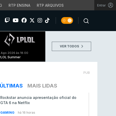
G
RTP ENSINA
RTP ARQUIVOS
Entrar
VER TODOS
 Ago 2026 às 18:00
PLOL Summer
PUB
ÚLTIMAS
MAIS LIDAS
Rockstar anuncia apresentação oficial do
GTA 6 na Netflix
GAMING
há 16 horas