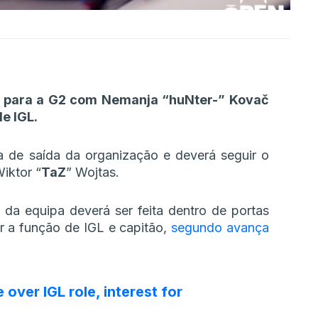
 para a G2 com Nemanja “⁠huNter-⁠” Kovač
e IGL.
ta de saída da organização e deverá seguir o
ktor “⁠
TaZ⁠
” Wojtas.
da equipa deverá ser feita dentro de portas
r a função de IGL e capitão,
segundo avança
over IGL role, interest for