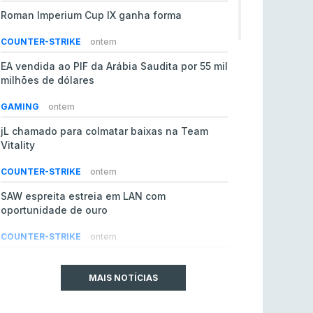
Roman Imperium Cup IX ganha forma
COUNTER-STRIKE
ontem
EA vendida ao PIF da Arábia Saudita por 55 mil
milhões de dólares
GAMING
ontem
jL chamado para colmatar baixas na Team
Vitality
COUNTER-STRIKE
ontem
SAW espreita estreia em LAN com
oportunidade de ouro
COUNTER-STRIKE
ontem
Era em risco? Vitality continua a cair no VRS
do Counter-Strike 2
MAIS NOTÍCIAS
COUNTER-STRIKE
ontem