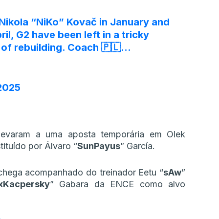
Nikola “NiKo” Kovač in January and
l, G2 have been left in a tricky
t of rebuilding. Coach 🇵🇱…
2025
levaram a uma aposta temporária em Olek
ituído por Álvaro “⁠
SunPayus⁠
” García.
hega acompanhado do treinador Eetu “⁠
sAw⁠
”
xKacpersky⁠
” Gabara da ENCE como alvo