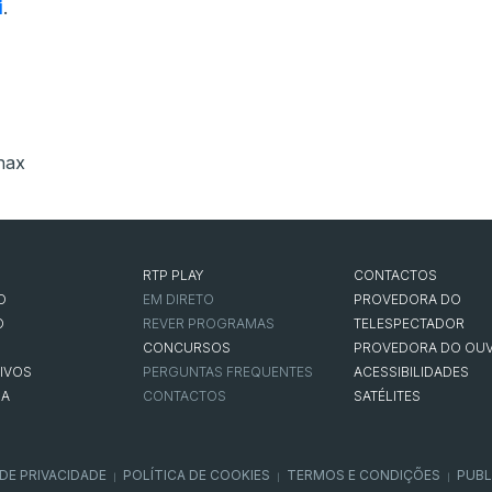
i
.
nax
RTP PLAY
CONTACTOS
O
EM DIRETO
PROVEDORA DO
O
REVER PROGRAMAS
TELESPECTADOR
CONCURSOS
PROVEDORA DO OUV
IVOS
PERGUNTAS FREQUENTES
ACESSIBILIDADES
NA
CONTACTOS
SATÉLITES
 DE PRIVACIDADE
POLÍTICA DE COOKIES
TERMOS E CONDIÇÕES
PUBL
|
|
|