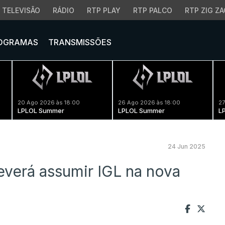
TELEVISÃO
RÁDIO
RTP PLAY
RTP PALCO
RTP ZIG ZA
OGRAMAS
TRANSMISSÕES
20 Ago 2026 às 18:00
26 Ago 2026 às 18:00
27
LPLOL Summer
LPLOL Summer
L
24 Jun 2025
everá assumir IGL na nova