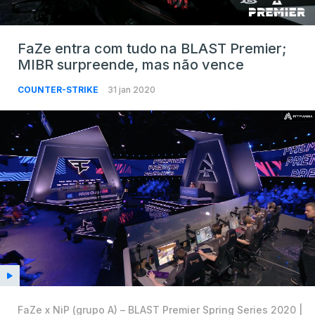
FaZe entra com tudo na BLAST Premier;
MIBR surpreende, mas não vence
COUNTER-STRIKE
31 jan 2020
FaZe x NiP (grupo A) – BLAST Premier Spring Series 2020 |