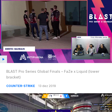
BLAST Pro Series Global Finals – FaZe x Liquid (lower
bracket)
COUNTER-STRIKE
13 dez 2019