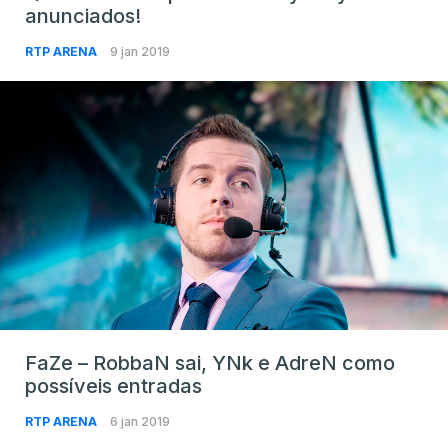
anunciados!
RTP ARENA
9 jan 2019
FaZe – RobbaN sai, YNk e AdreN como
possíveis entradas
RTP ARENA
6 jan 2019