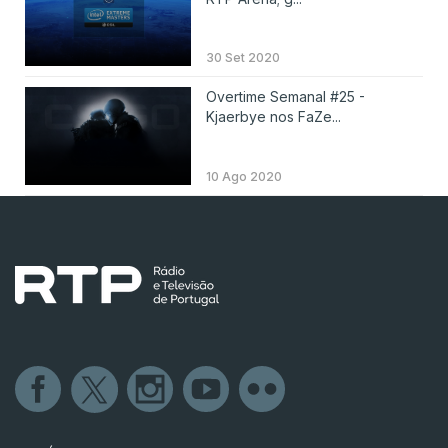
30 Set 2020
Overtime Semanal #25 -
Kjaerbye nos FaZe...
10 Ago 2020