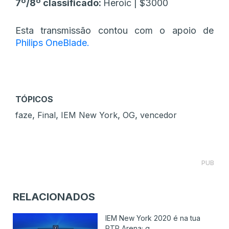
7º/8º classificado:
Heroic | $3000
Esta transmissão contou com o apoio de
Philips OneBlade.
TÓPICOS
,
,
,
,
faze
Final
IEM New York
OG
vencedor
PUB
RELACIONADOS
IEM New York 2020 é na tua
RTP Arena; g...