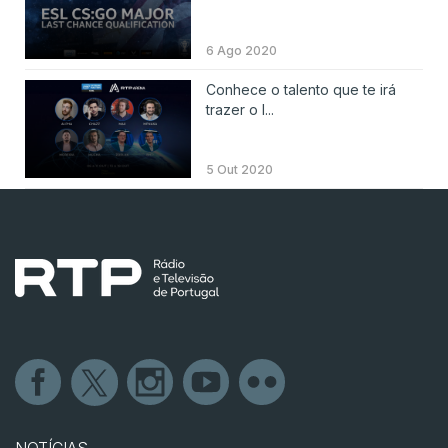
6 Ago 2020
Conhece o talento que te irá
trazer o I...
5 Out 2020
NOTÍCIAS