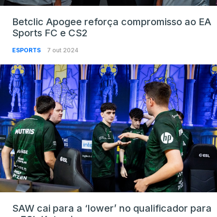
Betclic Apogee reforça compromisso ao EA
Sports FC e CS2
ESPORTS
7 out 2024
SAW cai para a ‘lower’ no qualificador para