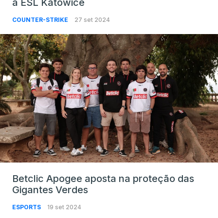
a ESL Katowice
COUNTER-STRIKE
27 set 2024
Betclic Apogee aposta na proteção das
Gigantes Verdes
ESPORTS
19 set 2024