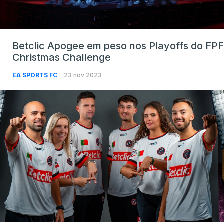
Betclic Apogee em peso nos Playoffs do FPF
Christmas Challenge
EA SPORTS FC
23 nov 2023