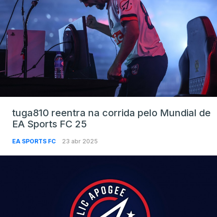
tuga810 reentra na corrida pelo Mundial de
EA Sports FC 25
EA SPORTS FC
23 abr 2025