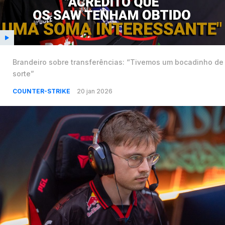
Brandeiro sobre transferências: “Tivemos um bocadinho de
sorte”
COUNTER-STRIKE
20 jan 2026