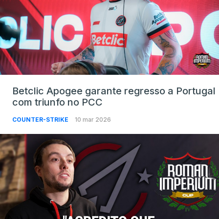
Betclic Apogee garante regresso a Portugal
com triunfo no PCC
COUNTER-STRIKE
10 mar 2026