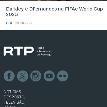
Darkley e DFernandes na FIFAe World Cup
2023
FIFA
25 jun 2023
NOTÍCIAS
DESPORTO
TELEVISÃO