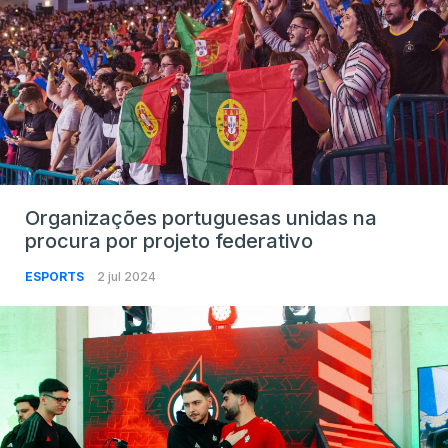
Organizações portuguesas unidas na
procura por projeto federativo
ESPORTS
2 jul 2024