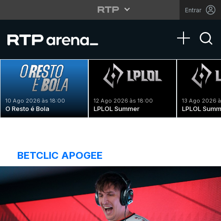
Entrar
Toggle na
10 Ago 2026 às 18:00
12 Ago 2026 às 18:00
13 Ago 2026 à
O Resto é Bola
LPLOL Summer
LPLOL Summ
BETCLIC APOGEE