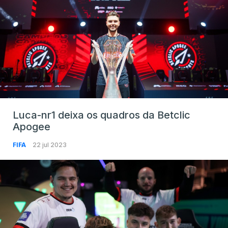
Luca-nr1 deixa os quadros da Betclic
Apogee
FIFA
22 jul 2023