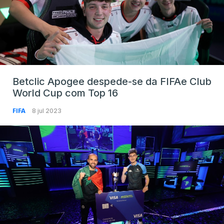
Betclic Apogee despede-se da FIFAe Club
World Cup com Top 16
FIFA
8 jul 2023