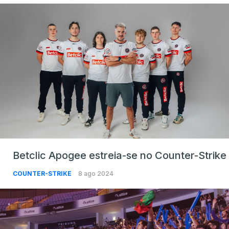
Betclic Apogee estreia-se no Counter-Strike
COUNTER-STRIKE
8 ago 2024