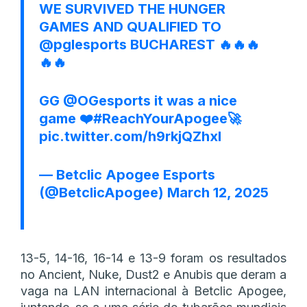
WE SURVIVED THE HUNGER
GAMES AND QUALIFIED TO
@pglesports
BUCHAREST 🔥🔥🔥
🔥🔥
GG
@OGesports
it was a nice
game ❤️
#ReachYourApogee
🚀
pic.twitter.com/h9rkjQZhxl
— Betclic Apogee Esports
(@BetclicApogee)
March 12, 2025
13-5, 14-16, 16-14 e 13-9 foram os resultados
no Ancient, Nuke, Dust2 e Anubis que deram a
vaga na LAN internacional à Betclic Apogee,