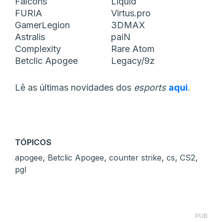
Falcons
Liquid
FURIA
Virtus.pro
GamerLegion
3DMAX
Astralis
paiN
Complexity
Rare Atom
Betclic Apogee
Legacy/9z
Lê as últimas novidades dos
esports
aqui
.
TÓPICOS
,
,
,
,
,
apogee
Betclic Apogee
counter strike
cs
CS2
pgl
PUB