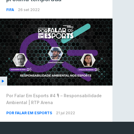
FIFA
26 set 2022
Por Falar Em Esports #4 🎙️ – Responsabilidade
Ambiental | RTP Arena
POR FALAR EM ESPORTS
21 jul 2022