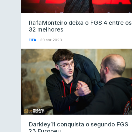
RafaMonteiro deixa o FGS 4 entre os
32 melhores
FIFA
30 abr 2023
Darkley11 conquista o segundo FGS
23 Europeu