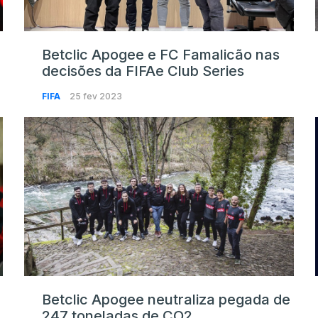
Betclic Apogee e FC Famalicão nas
decisões da FIFAe Club Series
FIFA
25 fev 2023
Betclic Apogee neutraliza pegada de
247 toneladas de CO2