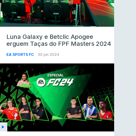
Luna Galaxy e Betclic Apogee
erguem Taças do FPF Masters 2024
EA SPORTS FC
30 jun 2024