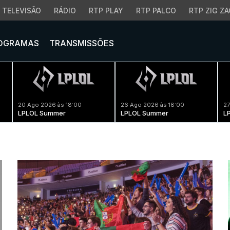
TELEVISÃO
RÁDIO
RTP PLAY
RTP PALCO
RTP ZIG ZA
OGRAMAS
TRANSMISSÕES
20 Ago 2026 às 18:00
26 Ago 2026 às 18:00
27
LPLOL Summer
LPLOL Summer
L