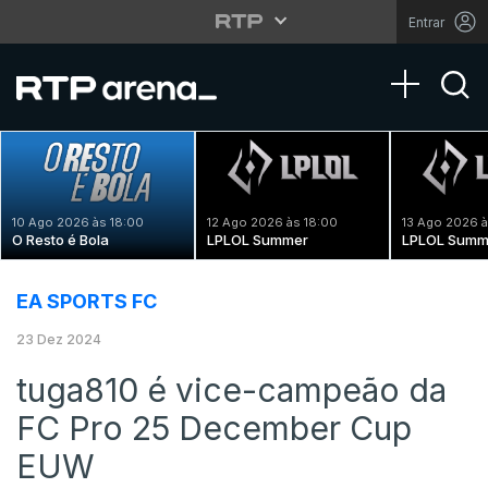
Entrar
Toggle na
10 Ago 2026 às 18:00
12 Ago 2026 às 18:00
13 Ago 2026 à
O Resto é Bola
LPLOL Summer
LPLOL Summ
EA SPORTS FC
23 Dez 2024
tuga810 é vice-campeão da
FC Pro 25 December Cup
EUW