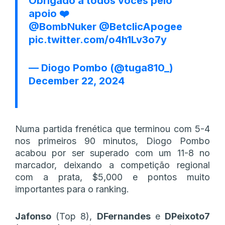
Obrigado a todos vocês pelo
apoio ❤️
@BombNuker
@BetclicApogee
pic.twitter.com/o4h1Lv3o7y
— Diogo Pombo (@tuga810_)
December 22, 2024
Numa partida frenética que terminou com 5-4
nos primeiros 90 minutos, Diogo Pombo
acabou por ser superado com um 11-8 no
marcador, deixando a competição regional
com a prata, $5,000 e pontos muito
importantes para o ranking.
Jafonso
(Top 8),
DFernandes
e
DPeixoto7