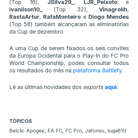
(Top 16),
JSilva29_
,
LJR_Peixoto
e
ivanilson10_
(Top 32),
Vinagrolih
,
RastaArtur
,
RafaMonteiro
e
Diogo
Mendes
(Top 58) também alcançaram as eliminatórias
da Cup de dezembro.
A uma Cup de serem fixados os seis convites
da Europa Ocidental para o Play-In do FC Pro
World Championship, podes consultar todos
os resultados do mês na
plataforma Battlefy
.
Lê as últimas novidades dos
esports
aqui
.
TÓPICOS
,
,
,
,
Betclic Apogee
EA FC
FC Pro
Jafonso
tuga810