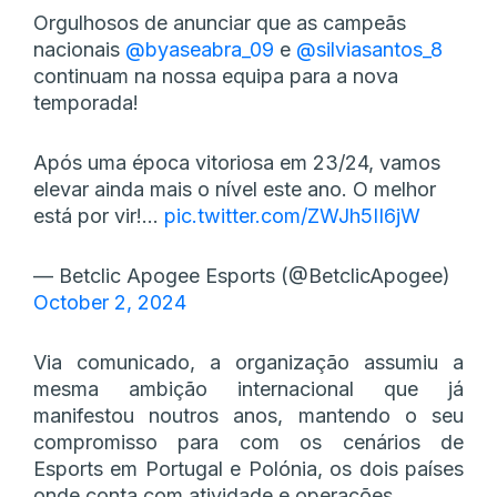
Orgulhosos de anunciar que as campeãs
nacionais
@byaseabra_09
e
@silviasantos_8
continuam na nossa equipa para a nova
temporada!
Após uma época vitoriosa em 23/24, vamos
elevar ainda mais o nível este ano. O melhor
está por vir!…
pic.twitter.com/ZWJh5II6jW
— Betclic Apogee Esports (@BetclicApogee)
October 2, 2024
Via comunicado, a organização assumiu a
mesma ambição internacional que já
manifestou noutros anos, mantendo o seu
compromisso para com os cenários de
Esports em Portugal e Polónia, os dois países
onde conta com atividade e operações.