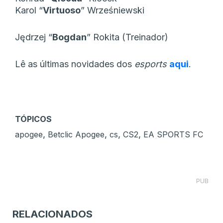
Karol “
Virtuoso
” Wrześniewski
Jędrzej “
Bogdan
” Rokita (Treinador)
Lê as últimas novidades dos
esports
aqui
.
TÓPICOS
,
,
,
,
apogee
Betclic Apogee
cs
CS2
EA SPORTS FC
PUB
RELACIONADOS