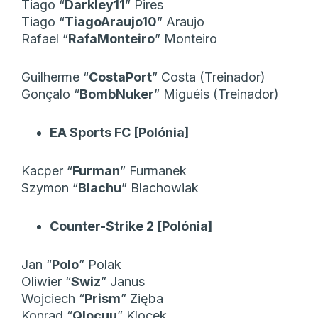
Tiago “
Darkley11
” Pires
Tiago “
TiagoAraujo10
” Araujo
Rafael “
RafaMonteiro
” Monteiro
Guilherme “
CostaPort
” Costa (Treinador)
Gonçalo “
BombNuker
” Miguéis (Treinador)
EA Sports FC [Polónia]
Kacper “
Furman
” Furmanek
Szymon “
Blachu
” Blachowiak
Counter-Strike 2 [Polónia]
Jan “
Polo
” Polak
Oliwier “
Swiz
” Janus
Wojciech “
Prism
” Zięba
Konrad “
Qlocuu
” Klocek