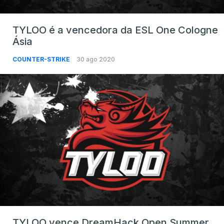
TYLOO é a vencedora da ESL One Cologne
Ásia
COUNTER-STRIKE
30 ago 2020
TYLOO vence DreamHack Open Summer