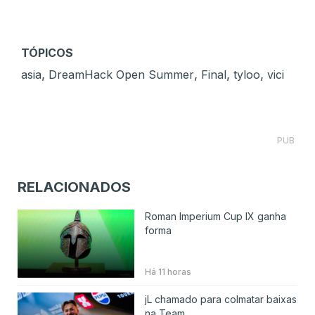
TÓPICOS
,
,
,
,
asia
DreamHack Open Summer
Final
tyloo
vici
PUB
RELACIONADOS
Roman Imperium Cup IX ganha
forma
Há 11 horas
jL chamado para colmatar baixas
na Team ...