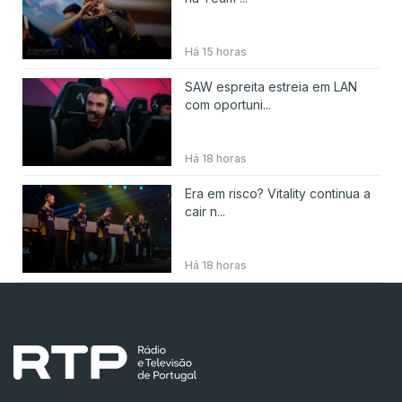
Há 15 horas
SAW espreita estreia em LAN
com oportuni...
Há 18 horas
Era em risco? Vitality continua a
cair n...
Há 18 horas