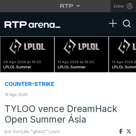
Entrar
Toggle na
06 Ago 2026 às 18:00
12 Ago 2026 às 18:00
13 Ago 2026 à
LPLOL Summer
LPLOL Summer
LPLOL Summ
COUNTER-STRIKE
16 Ago 2020
TYLOO vence DreamHack
Open Summer Ásia
por Gonçalo "ghazz" Louro