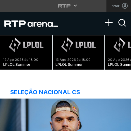
Entrar
Toggle na
12 Ago 2026 às 18:00
13 Ago 2026 às 18:00
20 Ago 2026 
LPLOL Summer
LPLOL Summer
LPLOL Summ
SELEÇÃO NACIONAL CS