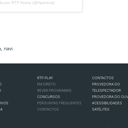
da por RTP Arena (@rtparena)
,
a
navi
RTP PLAY
CONTACTOS
O
EM DIRETO
PROVEDORA DO
O
REVER PROGRAMAS
TELESPECTADOR
CONCURSOS
PROVEDORA DO OUV
IVOS
PERGUNTAS FREQUENTES
ACESSIBILIDADES
NA
CONTACTOS
SATÉLITES