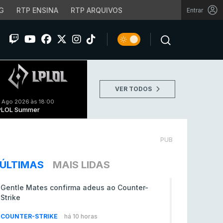
G
RTP ENSINA
RTP ARQUIVOS
Entrar
VER TODOS
 Ago 2026 às 18:00
PLOL Summer
PUB
ÚLTIMAS
MAIS LIDAS
Gentle Mates confirma adeus ao Counter-
Strike
COUNTER-STRIKE
há 10 horas