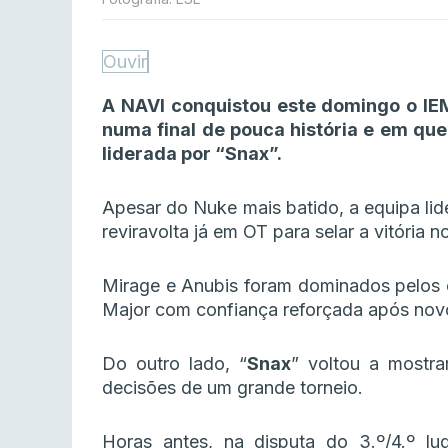
Ouvir
A NAVI conquistou este domingo o IE
numa final de pouca história e em qu
liderada por “Snax”.
Apesar do Nuke mais batido, a equipa lid
reviravolta já em OT para selar a vitória
Mirage e Anubis foram dominados pelos
Major com confiança reforçada após novo
Do outro lado, “
Snax
” voltou a mostra
decisões de um grande torneio.
Horas antes, na disputa do 3.º/4.º l