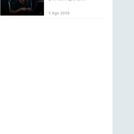
LEAGUE OF LEGENDS
3 ago 2026
MOUZ surpreende Spirit para vencer BLAST
5 Ago 2026
Bounty
COUNTER-STRIKE
2 ago 2026
Setembro recheado de LANs em Portugal
COUNTER-STRIKE
1 ago 2026
Betclic renova parceria com a RTP Arena para
a época 2026/27
RTP ARENA
23 jul 2026
BLAST Bounty S2 na RTP Arena: Regressa o
melhor Counter-Strike
COUNTER-STRIKE
18 jul 2026