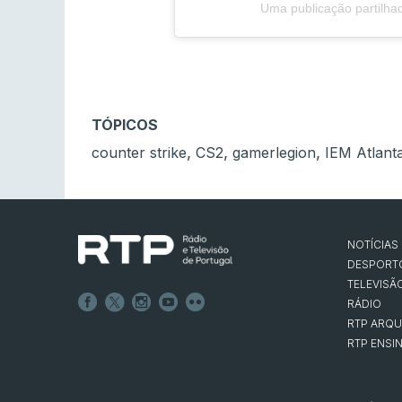
Uma publicação partilha
TÓPICOS
,
,
,
counter strike
CS2
gamerlegion
IEM Atlant
NOTÍCIAS
DESPORT
TELEVISÃ
RÁDIO
RTP ARQU
RTP ENSI