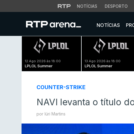
NOTÍCIAS
DESPORTO
NOTÍCIAS
PR
12 Ago 2026 às 18:00
13 Ago 2026 às 18:00
LPLOL Summer
LPLOL Summer
COUNTER-STRIKE
NAVI levanta o título d
por Iúri Martins