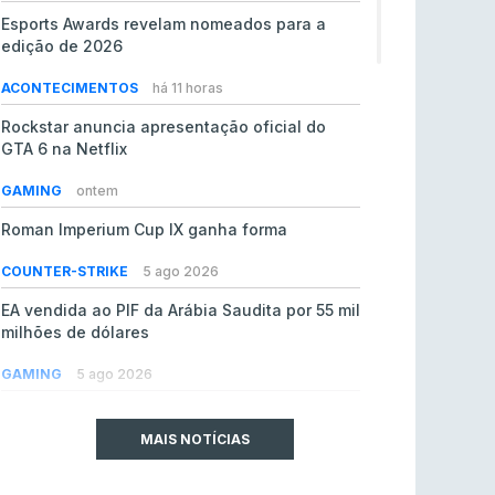
Esports Awards revelam nomeados para a
edição de 2026
ACONTECIMENTOS
há 11 horas
Rockstar anuncia apresentação oficial do
GTA 6 na Netflix
GAMING
ontem
Roman Imperium Cup IX ganha forma
COUNTER-STRIKE
5 ago 2026
EA vendida ao PIF da Arábia Saudita por 55 mil
milhões de dólares
GAMING
5 ago 2026
jL chamado para colmatar baixas na Team
Vitality
MAIS NOTÍCIAS
COUNTER-STRIKE
5 ago 2026