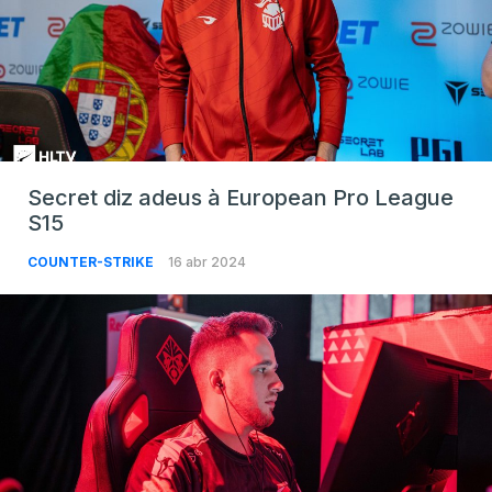
Secret diz adeus à European Pro League
S15
COUNTER-STRIKE
16 abr 2024