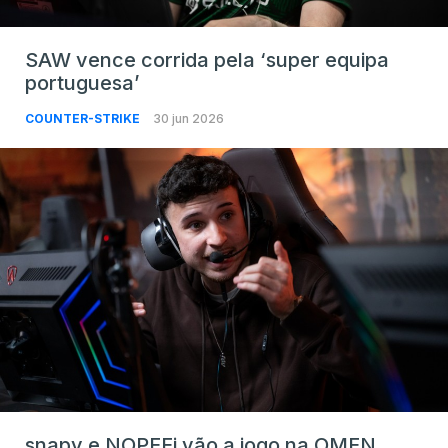
SAW vence corrida pela ‘super equipa
portuguesa’
COUNTER-STRIKE
30 jun 2026
snapy e NOPEEj vão a jogo na OMEN