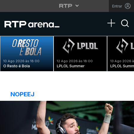
Entrar
Toggle na
10 Ago 2026 às 18:00
12 Ago 2026 às 18:00
13 Ago 2026 à
O Resto é Bola
LPLOL Summer
LPLOL Summ
NOPEEJ