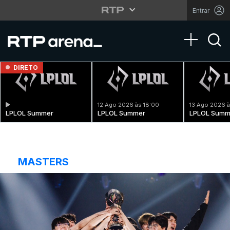
Entrar
Toggle na
DIRETO
12 Ago 2026 às 18:00
13 Ago 2026 à
LPLOL Summer
LPLOL Summer
LPLOL Summ
MASTERS