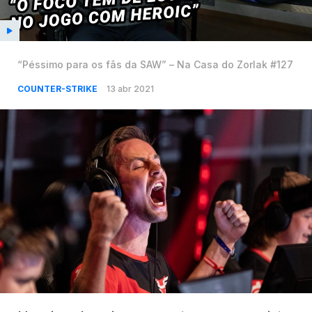
“Péssimo para os fãs da SAW” – Na Casa do Zorlak #127
COUNTER-STRIKE
13 abr 2021