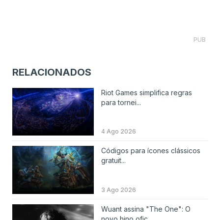
PUB
RELACIONADOS
Riot Games simplifica regras
para tornei...
4 Ago 2026
Códigos para ícones clássicos
gratuit...
3 Ago 2026
Wuant assina "The One": O
novo hino ofic...