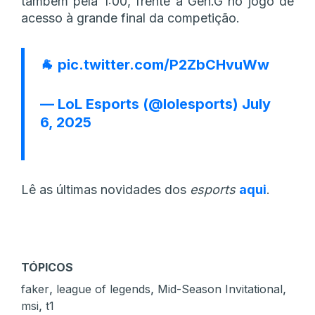
também pela 1:00, frente à Gen.G no jogo de
acesso à grande final da competição.
🐐
pic.twitter.com/P2ZbCHvuWw
— LoL Esports (@lolesports)
July
6, 2025
Lê as últimas novidades dos
esports
aqui
.
TÓPICOS
,
,
,
faker
league of legends
Mid-Season Invitational
,
msi
t1