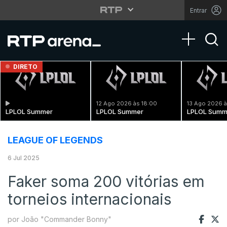
Entrar
Toggle na
DIRETO
12 Ago 2026 às 18:00
13 Ago 2026 à
LPLOL Summer
LPLOL Summer
LPLOL Summ
LEAGUE OF LEGENDS
6 Jul 2025
Faker soma 200 vitórias em
torneios internacionais
por João "Commander Bonny"