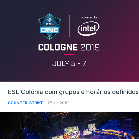
ESL Colónia com grupos e horários definidos
COUNTER-STRIKE
27 jun 2019