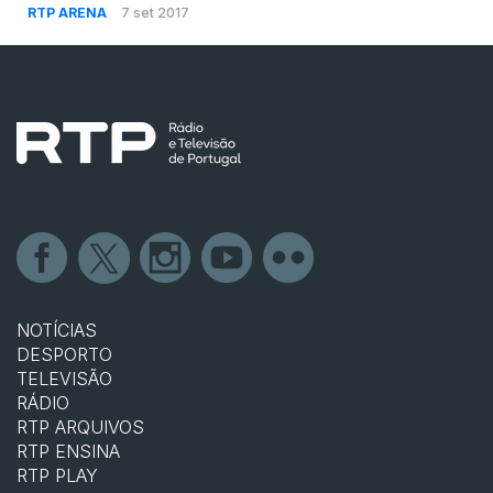
RTP ARENA
7 set 2017
NOTÍCIAS
DESPORTO
TELEVISÃO
RÁDIO
RTP ARQUIVOS
RTP ENSINA
RTP PLAY