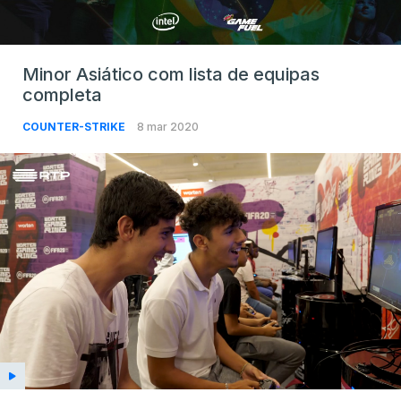
Minor Asiático com lista de equipas
completa
COUNTER-STRIKE
8 mar 2020