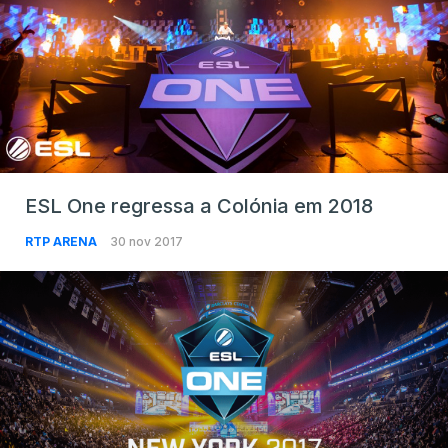
ESL One regressa a Colónia em 2018
RTP ARENA
30 nov 2017