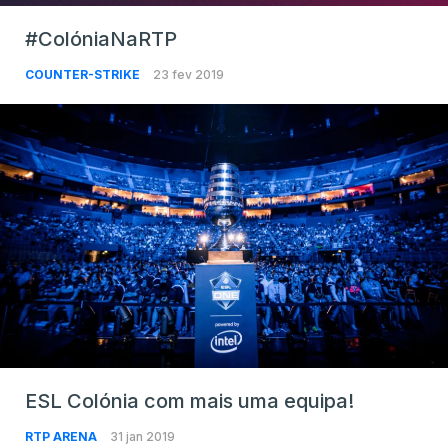
#ColóniaNaRTP
COUNTER-STRIKE
23 fev 2019
ESL Colónia com mais uma equipa!
RTP ARENA
31 jan 2019