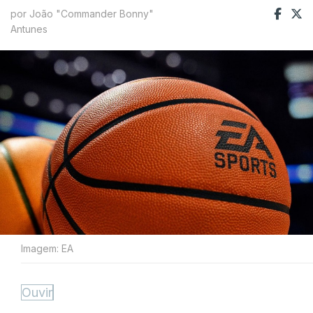
por João "Commander Bonny"
Antunes
Imagem: EA
Ouvir