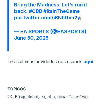
Bring the Madness. Let’s run it
back.
#CBB
#ItsInTheGame
pic.twitter.com/iBNhGxn2yj
— EA SPORTS (@EASPORTS)
June 30, 2025
Lê as últimas novidades dos esports
aqui
.
TÓPICOS
,
,
,
,
,
2K
Basquetebol
ea
nba
ncaa
Take-Two