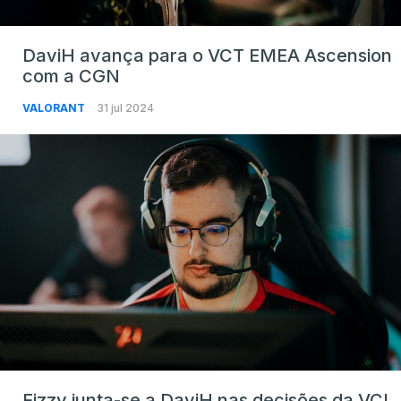
DaviH avança para o VCT EMEA Ascension
com a CGN
VALORANT
31 jul 2024
Fizzy junta-se a DaviH nas decisões da VCL