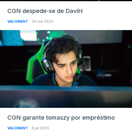
CGN despede-se de DaviH
VALORANT
24 out 2025
CGN garante tomaszy por empréstimo
VALORANT
6 jul 2025