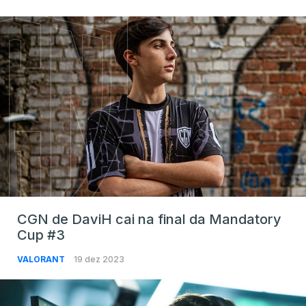
CGN de DaviH cai na final da Mandatory
Cup #3
VALORANT
19 dez 2023