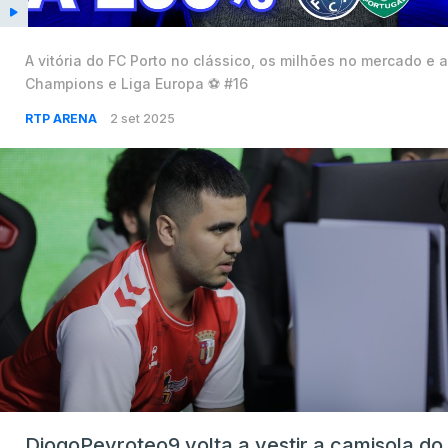
A vitória do FC Porto no clássico, os milhões no mercado e a
Champions e Liga Europa ⚽ #16
RTP ARENA
2 set 2025
DiogoPeyroteo9 volta a vestir a camisola do