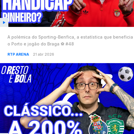
A polémica do Sporting-Benfica, a estatística que beneficia
o Porto e jogão do Braga ⚽️ #48
RTP ARENA
21 abr 2026