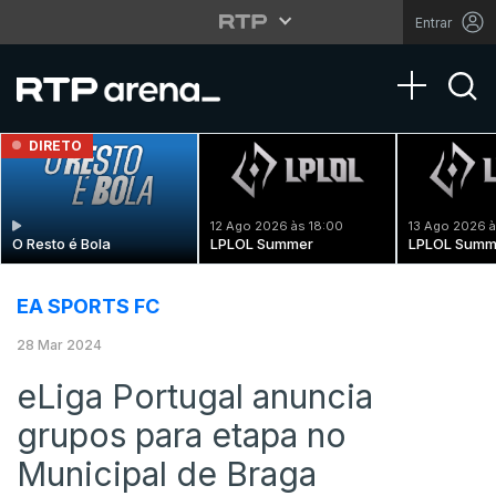
Entrar
Toggle na
DIRETO
12 Ago 2026 às 18:00
13 Ago 2026 à
O Resto é Bola
LPLOL Summer
LPLOL Summ
EA SPORTS FC
28 Mar 2024
eLiga Portugal anuncia
grupos para etapa no
Municipal de Braga