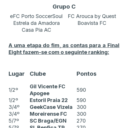
Grupo C
eFC Porto SoccerSoul
FC Arouca by Quest
Estrela da Amadora
Boavista FC
Casa Pia AC
A uma etapa do fim, as contas para a Final
Eight fazem-se com o seguinte ranking:
Lugar
Clube
Pontos
Gil Vicente FC
1/2º
590
Apogee
1/2º
Estoril Praia 22
590
3/4º
GeekCase Vizela
300
3/4º
Moreirense FC
300
5/7º
SC Braga/EGN
270
5/7º
SL Benfica TP
270