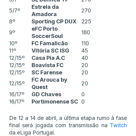
Estrela da
5/7º
270
Amadora
8º
Sporting CP DUX
225
eFC Porto
9º
180
SoccerSoul
10º
FC Famalicão
110
11º
Vitória SC ISG
45
12/15º
Casa Pia A.C
40
12/15º
Boavista FC
20
12/15º
SC Farense
20
FC Arouca by
12/15º
20
Quest
16/17º
GD Chaves
0
16/17º
Portimonense SC
0
De 12 a 14 de abril, a última etapa rumo à fase
final será jogada com transmissão na
Twitch
da eLiga Portugal.