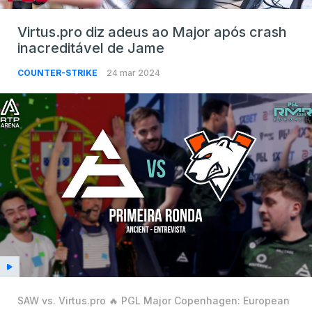
Virtus.pro diz adeus ao Major após crash
inacreditável de Jame
COUNTER-STRIKE
24 mar 2024
SAW vs. Virtus.pro 🔥 PGL Major Copenhagen: European