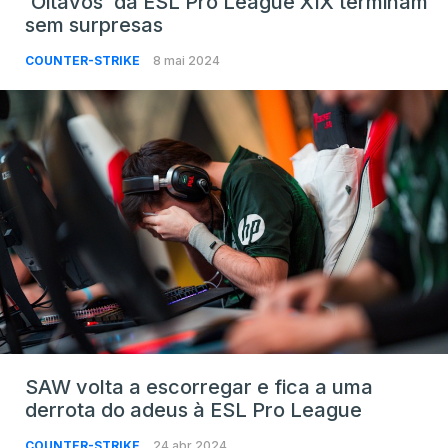
‘Oitavos’ da ESL Pro League XIX terminam
sem surpresas
COUNTER-STRIKE
8 mai 2024
SAW volta a escorregar e fica a uma
derrota do adeus à ESL Pro League
COUNTER-STRIKE
24 abr 2024